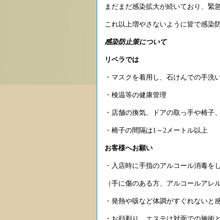
まだまだ感染拡大が続いており、緊急
これ以上増やさないように皆で感染
感染防止策について
リベラでは
・マスクを着用し、石けんでの手洗
・検温等の健康管理
・店舗の換気、ドアの取っ手や椅子
・椅子の間隔は1～2メートル以上
お客様へお願い
・入店時に手指のアルコール消毒を
（手に傷のある方、アルコールアレ
・発熱や咳など体調がすぐれないと
・お顔剃り、エステは対面での施術